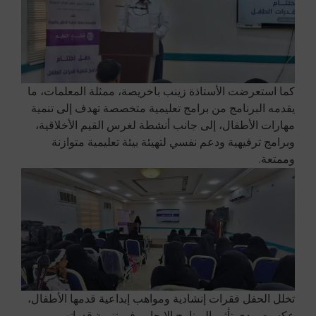
كما استعرضت الأستاذة زينب باخريصة، ممثلة المعلمات، ما
يقدمه البرنامج من برامج تعليمية متخصصة تهدف إلى تنمية
مهارات الأطفال، إلى جانب أنشطة لغرس القيم الأخلاقية،
وبرامج ترفيهية ودعم نفسي لتهيئة بيئة تعليمية متوازنة
وممتعة.
تخلل الحفل فقرات إنشادية ومواهب إبداعية قدمها الأطفال،
عكست مدى تأثير البرنامج الإيجابي في تنمية قدراتهم