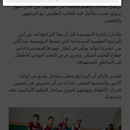
ترسيخ المبادئ والقيم الحميدة في نفوسهم، من خلال منهج
تربوي حديث يتكامل فيه الجانب التعليمي مع الترفيهي
والنفسي.
وأشارت إدارة المؤسسة إلى أن هذا البرنامج يُعد من أبرز
البرامج التعليمية المستدامة التي تنفذها المؤسسة منذ أكثر
من عشرة أعوام، ويأتي في إطار جهودها المستمرة لدعم
قطاع التعليم المبكر، وتعزيز فرص التعلم النوعي للأطفال
في المناطق المستهدفة.
الجدير بالذكر أن البرنامج يحظى بتفاعل واسع من أولياء
الأمور والمجتمع المحلي، لما له من أثر ملموس في تحسين
قدرات الأطفال وتهيئتهم لخوض مراحل التعليم الأساسية بثقة
واستعداد.