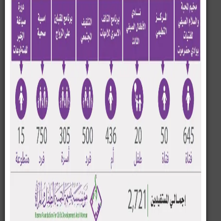
سيئون منطقتي تاربه والغرفة بمحافظة حضرموت، وسط
أجواء من الفرح والأنشطة الترفيهية والتعليمية المتنوعة.
واستُهل الأسبوع الأول من البرنامج، الذي يُعد مرحلة تهيئة
للأطفال، بسلسلة من الأنشطة الهادفة التي شملت الألعاب
الترفيهية، وبرامج الدعم النفسي والاجتماعي، ضمن بيئة آمنة
ومحفّزة تواكب احتياجات الطفل في بداية مسيرته التعليمية.
ويهدف البرنامج إلى تنمية المهارات المعرفية والسلوكية
للأطفال، وصقل مواهبهم في مراحل مبكرة، إضافة إلى