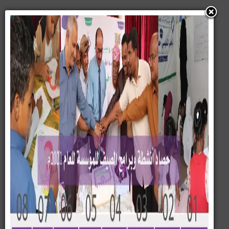
قطاع التعليم
تعمل المؤسسة من خلال قطاع التعليم تشجيع التعليم
للاطفال والفتيات وفق رؤية واساليب جديده باعتبارة حق
لكافة القوانين الانسانية والدولية
#الذكرى_العاشرة_عقد_من_العمل_الإنساني
#مؤسسة_بسمة_للتنمية_الطفل_والمرأة
#بالبسمة_نزرع_الامل