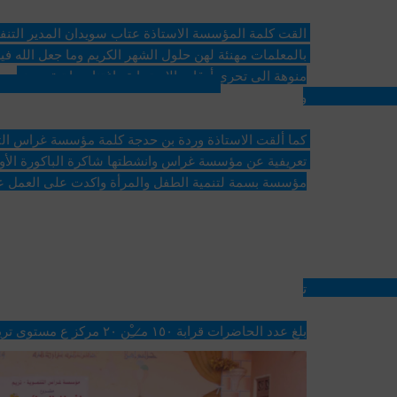
منوهة الى تحري أوقات الاستجابة واغتنام ما تبقى منه
وفي حديثها بينت اهم البرامج والخدمات التي تقدمها الم
مؤسسة بسمة لتنمية الطفل والمرأة واكدت على العمل عل
تخلل الافطار العديد من البرامج الثقافية والفكاهية الها
بلغ عدد الحاضرات قرابة ١٥٠ م̷ـــِْن ٢٠ مركز ع مستوى تريم وضواحيها