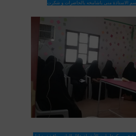
في بداية الاجتماع رحبت مديرة القسم الاستاذة منى باشامخه بالحاضرات و شكرت 
ة 
بعدها أعطت كل مديرة نبذة مختصرة عن مركزها وابرز الأنشطة خلال العام بمناقشة وتبادل 