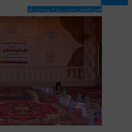
تريم وضواحيها 
افتتح الافطار بدعوات مباركة ومناجات لله