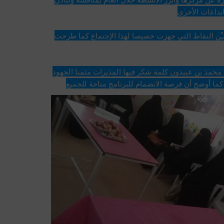
ابداعات الأخرى
وفي الاجتماع تمت مناقشة عدد م̷ـــِْن النقاط التي جهزت خصيصا لهذا الإجتماع كما طرحت 
ت التي تسهم في رفع قدرات المديرات والمراكز 
فيما ألقى رئيس المؤسسة الاستاذ محمد بن عبيدون كلمة شكر فيها المديرات مثمنا الجهود 
كما أوضح أن فرصة الانضمام للبرنامج متاحة للجميع