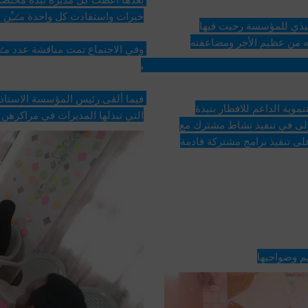
خبرات واستفادت كل واحدة م̷ـــِْن 
القت كلمة المؤسسة الاستاذة عتاب سويدان المدير التنفيذي للمؤسسة رحبت فيها 
بالمعلمات مهنئة لهن حلول الشهر الكريم وما جعل الله فيه من عظيم الأجر ومضاعفته 
مديرة القسم عدد م̷ـــِْن التوجيها
ؤسسة 
كما ألقت الاستاذة وردة بن حدجة كلمة مؤسسة غراس التنموية الداعم للافطار بنبذة 
التي تبذلها المديرات في مراكزهن 
تعريفية عن مؤسسة غراس وانشطتها شاكرة الباكورة الأولى في تنفيذ نشاط مشترك مع 
ى تنفيذ برامج مشتركة قادمة
دفة قدمها مجموعة من المعلمات 