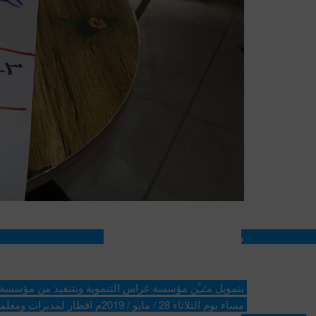
مؤسسة بسمةلتنمية الطفل والمرأة تقيم افطار لمديرات