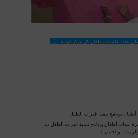
في ختام الاجتماع تم توزيع أكياس على عدد معلمات وأطفال كل مركز كهدية م̷ـــِْن 
طفال برنامج تنمية قدرات الطفل
دورة أمهات أطفال برنامج تنمية قدرات الطفل ب
رميلة ..والخليف )