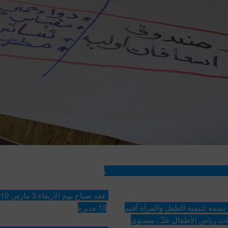
 ومعلمات الروضات 
مؤسسة بسمة تعقد اجتماعا بمديرات
بتمويل م̷ـــِْن مؤسسة غراس التنموية وبتنفيذ من مؤسسة بسمة لتنمية الطفل والمرأة أقيم 
13 مديرة
مساء يوم الثلاثاء 28 / مايو / 2019م افطار لمديرات ومعلمات رياض الأطفال علـّۓ مستوى 