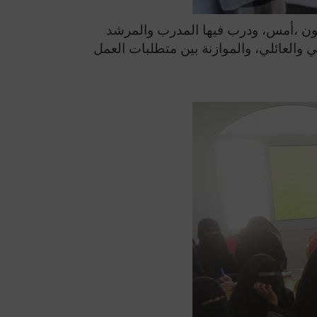
رية بمدينة سيئون ،أمس، ودرب فيها المدرب والمرشد
 والعائلي، والموازنة بين متطلبات العمل