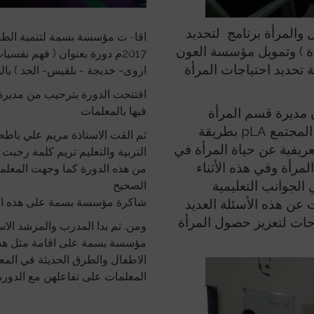
والمرأة برنامج لتحديد
أة ) وتمويل مؤسسة العون
تحديد احتياجات المرأة
اروى- خديجة - بلقيس- الحد ) بال
افتتحت الدورة بترحيب من مديرة
فيها بالمعلمات
 مديرة قسم المرأة
مستخدمة منهجية التخطيط التنموي بمشاركة المجتمع pLA بطريقة
ثم القت الاستاذة مريم علي باطح
ريفية عن حياة المرأة في
التربية والتعليم تريم كلمة رحبت
لمرأة وفي هذه الأثناء
من هذه الدورة كما وجهت المعلمات
لجوانب التعليمية
الصحيح
شاكرة مؤسسة بسمة على هذه ال
 عن هذه الأسئلة العديد
حات لتعزيز حصول المرأة
ومن. ثم بدا المدرب والمرشد الا
مؤسسة بسمة على اقامة مثل هذه
الاطفال والطرق الحديثة في الم
المعلمات على تفاعلهن مع الدورة