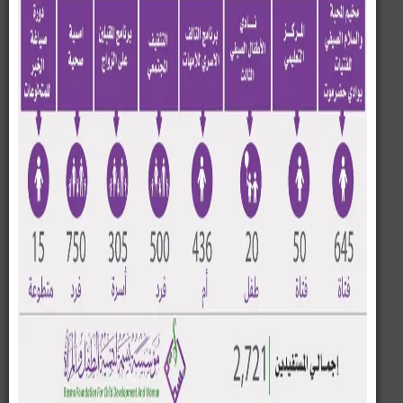
برعاية الاستاذ محمد عوض العامري مدير عام مديرية سيئون
ودعم مؤسسة بسمة لتنمية الطفل والمرأة نظم قسم
الأنشطة بمكتب التربية والتعليم بمديرية سيئون حفل اختتام
مسابقة (نجم المواهب) للموسم الخامس والذي جرى صباح
يوم الخميس 16 / 2/ 2023 م للسنة الدراسية ٢٠٢٢ / ٢٠٢٣
م وذلك بروضة ٢٢ مايو بمديرية سيئون