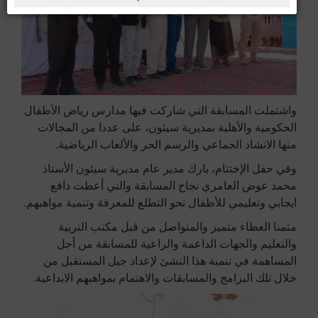
واشتملت المسابقة التي شاركت فيها مدارس رياض الأطفال
الحكومية والأهلية بمديرية سيئون، على عددا من المجالات
منها الانشاد الجماعي والرسم الحر والألعاب الرياضية.
وفي حفل الإختتام، بارك مدير عام مديرية سيئون الأستاذ
محمد عوض العامري نجاح المسابقة والتي أعطت دافع
ايجابي وتعليمي للأطفال نحو التطلع للمعرفة وتنمية مواهبهم.
مثمنا العطاء متميز والمتواصل من قبل مكتب التربية
والتعليم والجهات الداعمة والراعية للمسابقة من أجل
المساهمة في تنمية هذا النشئ لإعداد جيل المستقبل من
خلال تلك البرامج والمسابقات والاهتمام بمواهبهم الابداعية.