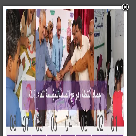
قطاع التعليم
برعاية مدير عام سيئون اختتام مسابقة (نجم المواهب)
للموسم الخامس لرياض الأطفال بالمديرية.*