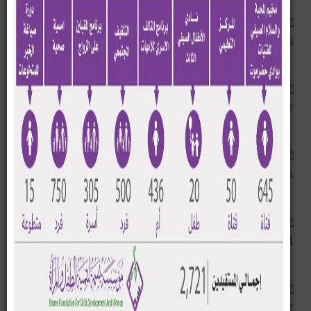
Inr F9
Mawhee2
Pe1
Be4
Be12