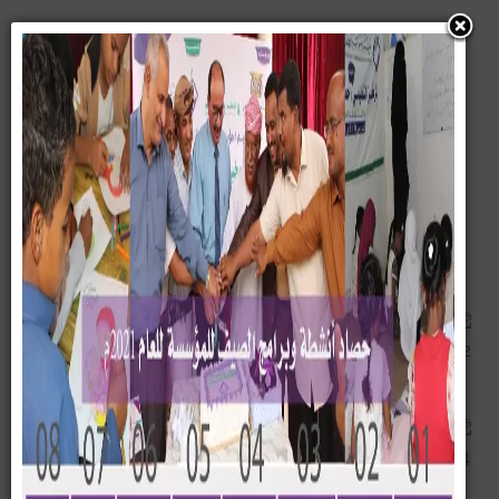
صور من أنشطتنا
Wma2
Img 1874