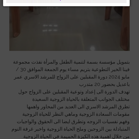
بتمويل مؤسسة بسمة لتنمية الطفل والمرأة نفذت مجموعة
فينا الخير التطوعية بتريم مساء يوم الجمعة الموافق 30 /
مايو 2024 دورة المقبلين على الزواج للمرشد الاسري عمر
باعديل بحضور 20 متدرب
تهدف الدورة الى إعداد وتوعية المقبلين على الزواج حول
مختلف الجوانب المتعلقة بالحياة الزوجية السعيدة
تطرق المرشد الاسري الى العديد من المحاور واهمها
مقومات السعادة الزوجية وماهي النظر للحياة الزوجية
وفهم نفسيات الزوجه وتطرق ايضا الى الحقوق والواجبات
المتبادلة بين الزوجين وملح الحياة الزوجية واخير غرفة النوم
من خلال اهمية هذه الكيزة الحميمة في الحياة الزوجية