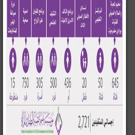
نظم مركز بسمة للاستشارات الأسرية بمديرية تريم، وبرعاية
مؤسسة بسمة لتنمية الطفل والمرأة، دورة تدريبية نوعية
للأمهات تحت عنوان: "أنا وابني.. فريق عمل واحد"، قدّمها
المرشد الأسري الأستاذ عمر باعديل.
هدفت الدورة إلى تعزيز مهارات العلاقات الأسرية، وتنمية
مفهوم العمل الجماعي والتعاون المشترك داخل الأسرة، بما
يسهم في بناء شخصية الأبناء بشكل سليم ومتوازن.
وركّزت الدورة على تعريف الأمهات بمفاهيم القيادة العامة،
وإتقان المهارات القيادية، إلى جانب ترسيخ مبادئ التعاون
الأسري، وتطوير قدرات الأمهات في التعامل التربوي الواعي
مع الأبناء ضمن إطار من التفاهم والدعم المشترك.
وقد لاقت الدورة تفاعلًا إيجابيًا من المشارِكات، اللواتي عبرن
عن تقديرهن للمحتوى القيّم والأسلوب التفاعلي، مشيدات
بأهمية هذه البرامج في دعم الاستقرار الأسري وتعزيز دور
الأم في تربية جيل واعٍ ومسؤول.