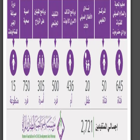
# الحفل الختامي والتكريمي
اختتمت اليوم السبت 2019/1/26 م فعاليات مسابقة
منافسة بسمة التطوع الذي تمولة مؤسسة بسمة لتنمية
الطفل والمرأة وينفذه منتدى بسمة لكل البنات والتى
استمرت خلال الفترة من 2018/12/5م إلى 2019/1/26 م
وقد كان عدد الفرق المشاركة في المنافسة .8 افرقة
بمديرتي سيؤن وتريم
وفي الحفل ألقت الاستاذه عتاب سويدان نائبة المدير التنفيذي
كلمة ترحيبية وتفصيلة حول سير المنافسة