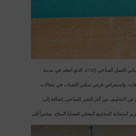
شارك الأستاذ محمد أحمد بن عبيدون، رئيس مؤسسة بسمة لتنمية الطفل والمرأة – حضرموت، في فعاليات منتدى العمل الشبابي للعمل المناخي 2025، الذي انعقد في مدينة
مجتمعات، واستعراض فرص تمكين الشباب في مجالات
في التخفيف من آثار التغير المناخي، إضافة إلى
استجابة المجتمع المحلي لقضايا المناخ، مشيراً إلى